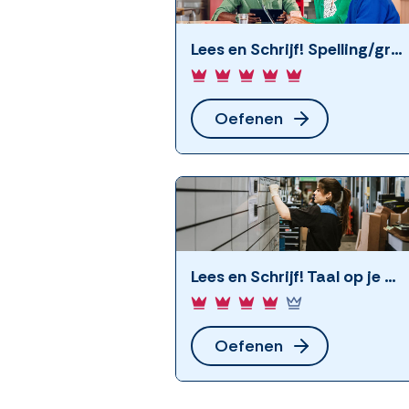
Lees en Schrijf! Spelling/grammatica (3)
Oefenen
Lees en Schrijf! Taal op je werk
Oefenen