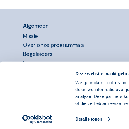
Algemeen
Missie
Over onze programma’s
Begeleiders
Nieuws
Informatie voor organisaties
Deze website maakt gebru
We gebruiken cookies om o
Systeemeisen
Disclaimer
Copyright 2026
delen we informatie over j
analyse. Deze partners ku
of die ze hebben verzamel
Details tonen