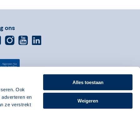
lg ons
Alles toestaan
yseren. Ook
, adverteren en
Weigeren
n ze verstrekt
Go