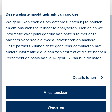
Account aanmaken
Deze website maakt gebruik van cookies
We gebruiken cookies om oefenresultaten bij te houden
en om ons websiteverkeer te analyseren. Ook delen we
Algemeen
informatie over jouw gebruik van onze site met onze
Missie
partners voor sociale media, adverteren en analyse.
Over onze programma’s
Deze partners kunnen deze gegevens combineren met
andere informatie die je aan ze verstrekt of die ze hebben
Begeleiders
verzameld op basis van jouw gebruik van hun diensten.
Nieuws
Informatie voor organisaties
Details tonen
Service en contact
Bestellen
Alles toestaan
Contact
Information in English
Weigeren