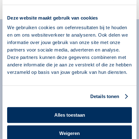
Account aanmaken
Deze website maakt gebruik van cookies
We gebruiken cookies om oefenresultaten bij te houden
en om ons websiteverkeer te analyseren. Ook delen we
Algemeen
informatie over jouw gebruik van onze site met onze
Missie
partners voor sociale media, adverteren en analyse.
Over onze programma’s
Deze partners kunnen deze gegevens combineren met
andere informatie die je aan ze verstrekt of die ze hebben
Begeleiders
verzameld op basis van jouw gebruik van hun diensten.
Nieuws
Informatie voor organisaties
Details tonen
Service en contact
Bestellen
Alles toestaan
Contact
Information in English
Weigeren