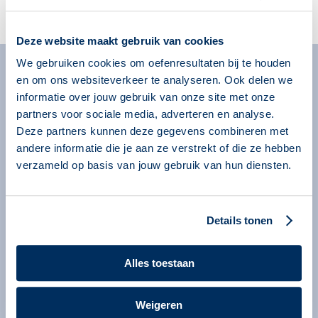
Account aanmaken
Deze website maakt gebruik van cookies
We gebruiken cookies om oefenresultaten bij te houden
en om ons websiteverkeer te analyseren. Ook delen we
Algemeen
informatie over jouw gebruik van onze site met onze
Missie
partners voor sociale media, adverteren en analyse.
Over onze programma’s
Deze partners kunnen deze gegevens combineren met
andere informatie die je aan ze verstrekt of die ze hebben
Begeleiders
verzameld op basis van jouw gebruik van hun diensten.
Nieuws
Informatie voor organisaties
Details tonen
Service en contact
Bestellen
Alles toestaan
Contact
Information in English
Weigeren