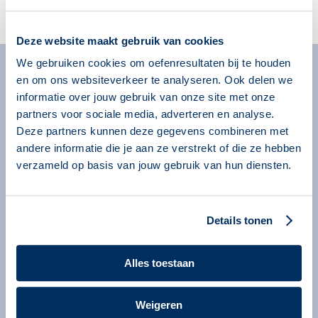
Account aanmaken
Deze website maakt gebruik van cookies
We gebruiken cookies om oefenresultaten bij te houden
en om ons websiteverkeer te analyseren. Ook delen we
Algemeen
informatie over jouw gebruik van onze site met onze
Missie
partners voor sociale media, adverteren en analyse.
Over onze programma’s
Deze partners kunnen deze gegevens combineren met
andere informatie die je aan ze verstrekt of die ze hebben
Begeleiders
verzameld op basis van jouw gebruik van hun diensten.
Nieuws
Informatie voor organisaties
Details tonen
Service en contact
Bestellen
Alles toestaan
Contact
Information in English
Weigeren