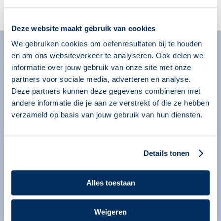
Account aanmaken
Deze website maakt gebruik van cookies
We gebruiken cookies om oefenresultaten bij te houden
en om ons websiteverkeer te analyseren. Ook delen we
Algemeen
informatie over jouw gebruik van onze site met onze
Missie
partners voor sociale media, adverteren en analyse.
Over onze programma’s
Deze partners kunnen deze gegevens combineren met
andere informatie die je aan ze verstrekt of die ze hebben
Begeleiders
verzameld op basis van jouw gebruik van hun diensten.
Nieuws
Informatie voor organisaties
Details tonen
Service en contact
Bestellen
Alles toestaan
Contact
Information in English
Weigeren