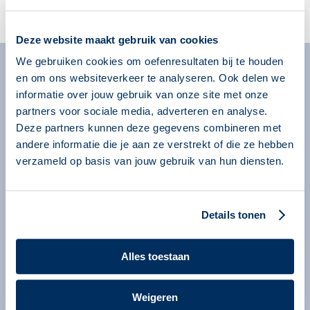
Account aanmaken
Deze website maakt gebruik van cookies
We gebruiken cookies om oefenresultaten bij te houden
en om ons websiteverkeer te analyseren. Ook delen we
Algemeen
informatie over jouw gebruik van onze site met onze
Missie
partners voor sociale media, adverteren en analyse.
Over onze programma’s
Deze partners kunnen deze gegevens combineren met
andere informatie die je aan ze verstrekt of die ze hebben
Begeleiders
verzameld op basis van jouw gebruik van hun diensten.
Nieuws
Informatie voor organisaties
Details tonen
Service en contact
Bestellen
Alles toestaan
Contact
Information in English
Weigeren