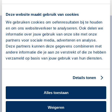
Account aanmaken
Deze website maakt gebruik van cookies
We gebruiken cookies om oefenresultaten bij te houden
en om ons websiteverkeer te analyseren. Ook delen we
Algemeen
informatie over jouw gebruik van onze site met onze
Missie
partners voor sociale media, adverteren en analyse.
Over onze programma’s
Deze partners kunnen deze gegevens combineren met
andere informatie die je aan ze verstrekt of die ze hebben
Begeleiders
verzameld op basis van jouw gebruik van hun diensten.
Nieuws
Informatie voor organisaties
Details tonen
Service en contact
Bestellen
Alles toestaan
Contact
Information in English
Weigeren