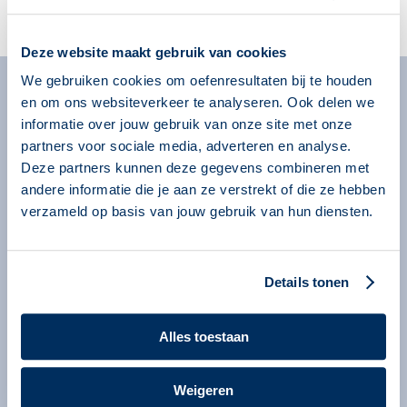
Account aanmaken
Deze website maakt gebruik van cookies
We gebruiken cookies om oefenresultaten bij te houden
en om ons websiteverkeer te analyseren. Ook delen we
Algemeen
informatie over jouw gebruik van onze site met onze
Missie
partners voor sociale media, adverteren en analyse.
Over onze programma’s
Deze partners kunnen deze gegevens combineren met
andere informatie die je aan ze verstrekt of die ze hebben
Begeleiders
verzameld op basis van jouw gebruik van hun diensten.
Nieuws
Informatie voor organisaties
Details tonen
Service en contact
Bestellen
Alles toestaan
Contact
Information in English
Weigeren