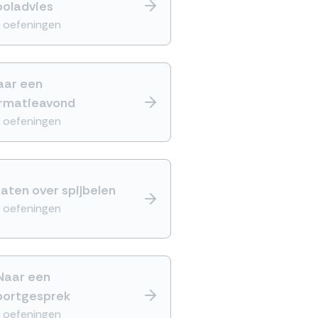
ooladvies
 oefeningen
aar een
ormatieavond
 oefeningen
raten over spijbelen
 oefeningen
Naar een
portgesprek
 oefeningen