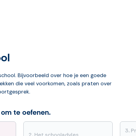
ol
school. Bijvoorbeeld over hoe je een goede
rekken die veel voorkomen, zoals praten over
portgesprek.
 om te oefenen.
3.
P
2.
Het schooladvies