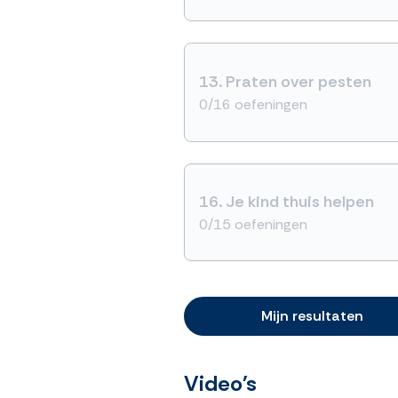
13.
Praten over pesten
0/16 oefeningen
16.
Je kind thuis helpen
0/15 oefeningen
Mijn resultaten
Video's