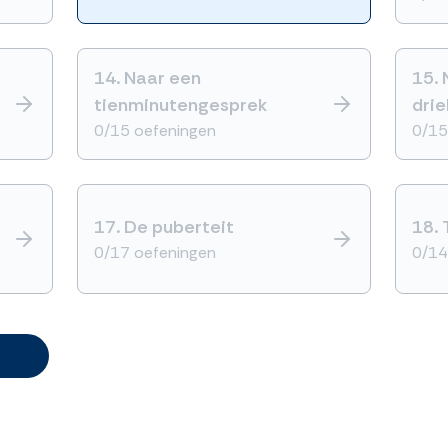
14.
Naar een
15.
tienminutengesprek
dri
0/15 oefeningen
0/15
17.
De puberteit
18.
0/17 oefeningen
0/14