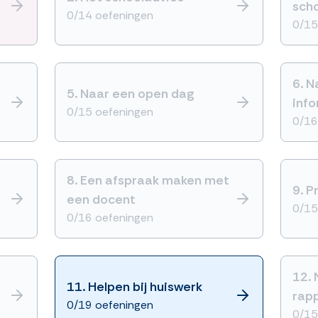
sch
0/14 oefeningen
0/15
6.
N
5.
Naar een open dag
inf
0/15 oefeningen
0/16
8.
Een afspraak maken met
9.
P
een docent
0/15
0/16 oefeningen
12.
11.
Helpen bij huiswerk
rap
0/19 oefeningen
0/15