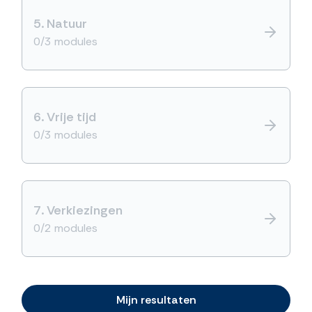
5.
Natuur
0/3 modules
6.
Vrije tijd
0/3 modules
7.
Verkiezingen
0/2 modules
Mijn resultaten