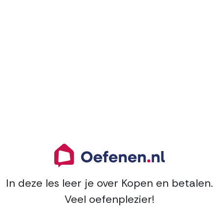
5.
Informatie zoeken
0/5 modules
6.
Kopen en betalen
0/6 modules
7.
E-mailen
0/6 modules
In deze les leer je over Kopen en betalen.
8.
Teksten en formulieren
Veel oefenplezier!
0/4 modules