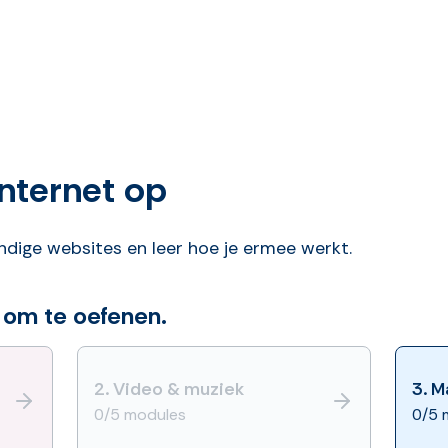
 internet op
dige websites en leer hoe je ermee werkt.
 om te oefenen.
2.
Video & muziek
3.
M
0/5 modules
0/5 