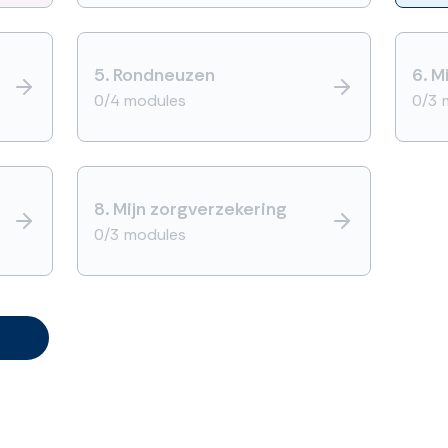
5.
Rondneuzen
6.
M
0/4 modules
0/3 
8.
Mijn zorgverzekering
0/3 modules