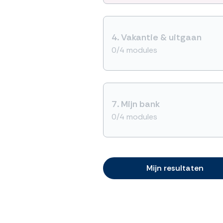
4.
Vakantie & uitgaan
0/4 modules
7.
Mijn bank
0/4 modules
Mijn resultaten